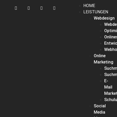
HOME
LEISTUNGEN
Webdesign
Webde
Optim
Onlin
Entwic
Webho
Online
Marketing
Suchm
Suchm
E-
Mail
Marke
Schul
Social
Media