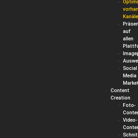
Optim
vorha
Kanäle
Präse
auf
allen
Platt
Imagep
Auswe
Social
Media
Marke
Content
Creation
Foto-
Conte
Video-
Conte
Schnit