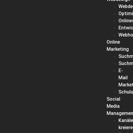
Webde
Optim
Onlin
Entwic
Webho
Online
Marketing
Suchm
Suchm
E-
Mail
Marke
Schul
Social
Media
Managemen
Kanäle
kreier