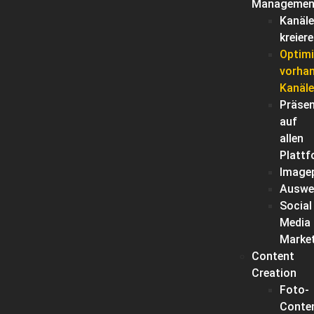
Managemen
Kanäle
kreier
Optim
vorha
Kanäle
Präse
auf
allen
Platt
Imagep
Auswe
Social
Media
Marke
Content
Creation
Foto-
Conte